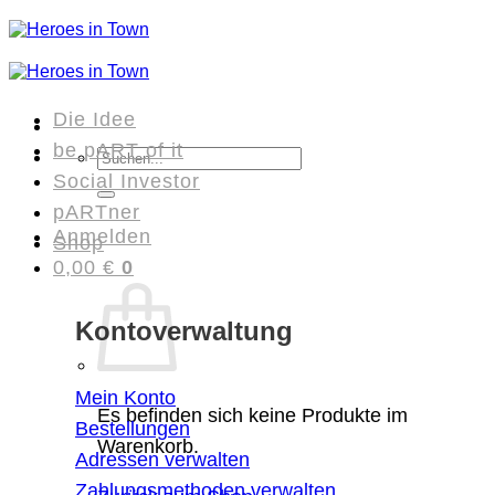
Zum
Inhalt
springen
Die Idee
be pART of it
Suchen
Social Investor
nach:
pARTner
Anmelden
Shop
0,00
€
0
Kontoverwaltung
Mein Konto
Es befinden sich keine Produkte im
Bestellungen
Warenkorb.
Adressen verwalten
Zahlungsmethoden verwalten