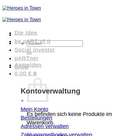
Zum
Inhalt
springen
Die Idee
be pART of it
Suchen
Social Investor
nach:
pARTner
Anmelden
Shop
0,00
€
0
Kontoverwaltung
Mein Konto
Es befinden sich keine Produkte im
Bestellungen
Warenkorb.
Adressen verwalten
Zahlungsmethoden verwalten