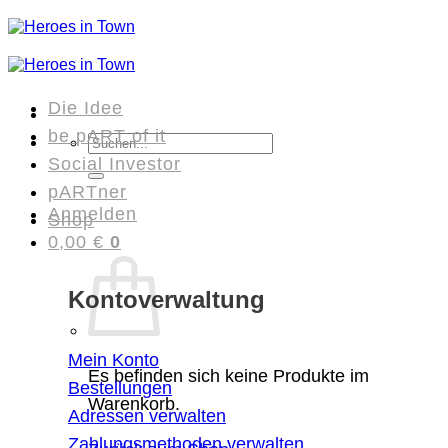
Zum
Inhalt
springen
Die Idee
be pART of it
Suchen
Social Investor
nach:
pARTner
Anmelden
Shop
0,00
€
0
Kontoverwaltung
Mein Konto
Es befinden sich keine Produkte im
Bestellungen
Warenkorb.
Adressen verwalten
Zahlungsmethoden verwalten