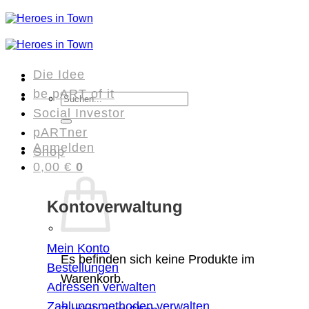
Zum
Inhalt
springen
Die Idee
be pART of it
Suchen
Social Investor
nach:
pARTner
Anmelden
Shop
0,00
€
0
Kontoverwaltung
Mein Konto
Es befinden sich keine Produkte im
Bestellungen
Warenkorb.
Adressen verwalten
Zahlungsmethoden verwalten