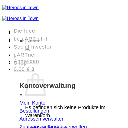
Zum
Inhalt
springen
Die Idee
be pART of it
Suchen
Social Investor
nach:
pARTner
Anmelden
Shop
0,00
€
0
Kontoverwaltung
Mein Konto
Es befinden sich keine Produkte im
Bestellungen
Warenkorb.
Adressen verwalten
Zahlungsmethoden verwalten