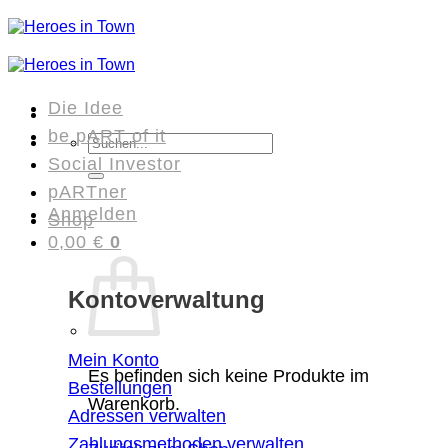
Zum
Inhalt
springen
Die Idee
be pART of it
Suchen
Social Investor
nach:
pARTner
Anmelden
Shop
0,00
€
0
Kontoverwaltung
Mein Konto
Es befinden sich keine Produkte im
Bestellungen
Warenkorb.
Adressen verwalten
Zahlungsmethoden verwalten