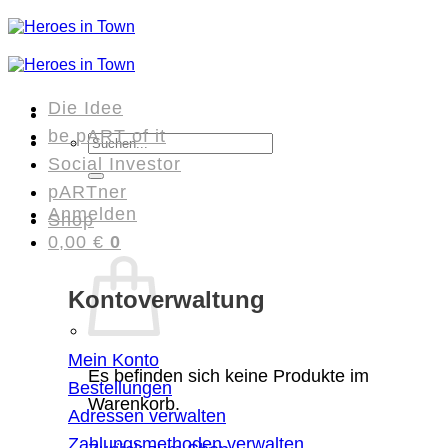
Zum
Inhalt
springen
Die Idee
be pART of it
Suchen
Social Investor
nach:
pARTner
Anmelden
Shop
0,00
€
0
Kontoverwaltung
Mein Konto
Es befinden sich keine Produkte im
Bestellungen
Warenkorb.
Adressen verwalten
Zahlungsmethoden verwalten