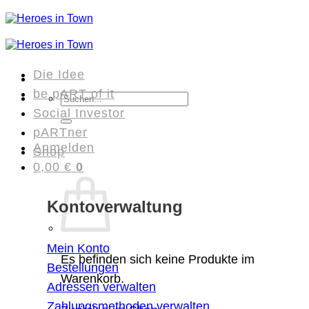
Zum
Inhalt
springen
Die Idee
be pART of it
Suchen
Social Investor
nach:
pARTner
Anmelden
Shop
0,00
€
0
Kontoverwaltung
Mein Konto
Es befinden sich keine Produkte im
Bestellungen
Warenkorb.
Adressen verwalten
Zahlungsmethoden verwalten