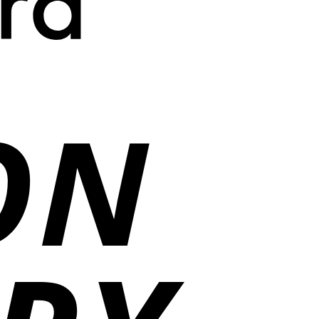
Cash
On
Delivery