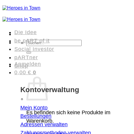
Zum
Inhalt
springen
Die Idee
be pART of it
Suchen
Social Investor
nach:
pARTner
Anmelden
Shop
0,00
€
0
Kontoverwaltung
Mein Konto
Es befinden sich keine Produkte im
Bestellungen
Warenkorb.
Adressen verwalten
Zahlungsmethoden verwalten