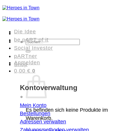
Zum
Inhalt
springen
Die Idee
be pART of it
Suchen
Social Investor
nach:
pARTner
Anmelden
Shop
0,00
€
0
Kontoverwaltung
Mein Konto
Es befinden sich keine Produkte im
Bestellungen
Warenkorb.
Adressen verwalten
Zahlungsmethoden verwalten