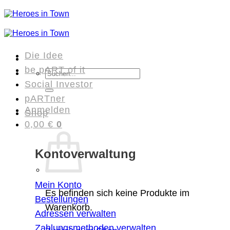
Zum
Inhalt
springen
Die Idee
be pART of it
Suchen
Social Investor
nach:
pARTner
Anmelden
Shop
0,00
€
0
Kontoverwaltung
Mein Konto
Es befinden sich keine Produkte im
Bestellungen
Warenkorb.
Adressen verwalten
Zahlungsmethoden verwalten