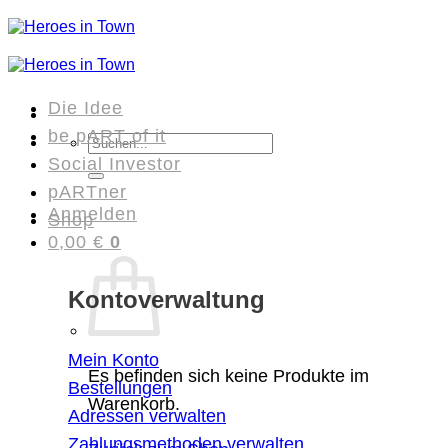
Zum
Inhalt
springen
Die Idee
be pART of it
Suchen
Social Investor
nach:
pARTner
Anmelden
Shop
0,00
€
0
Kontoverwaltung
Mein Konto
Es befinden sich keine Produkte im
Bestellungen
Warenkorb.
Adressen verwalten
Zahlungsmethoden verwalten