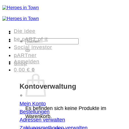
Zum
Inhalt
springen
Die Idee
be pART of it
Suchen
Social Investor
nach:
pARTner
Anmelden
Shop
0,00
€
0
Kontoverwaltung
Mein Konto
Es befinden sich keine Produkte im
Bestellungen
Warenkorb.
Adressen verwalten
Zahlungsmethoden verwalten