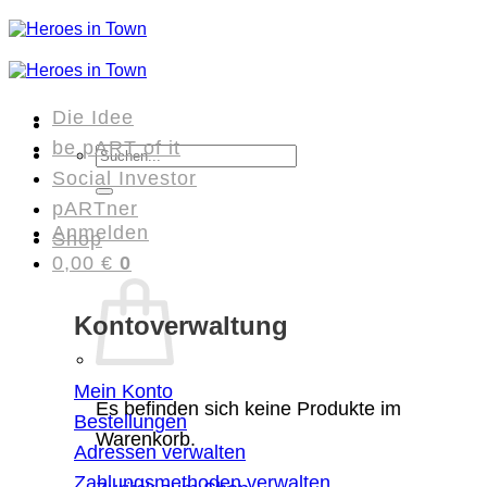
Zum
Inhalt
springen
Die Idee
be pART of it
Suchen
Social Investor
nach:
pARTner
Anmelden
Shop
0,00
€
0
Kontoverwaltung
Mein Konto
Es befinden sich keine Produkte im
Bestellungen
Warenkorb.
Adressen verwalten
Zahlungsmethoden verwalten