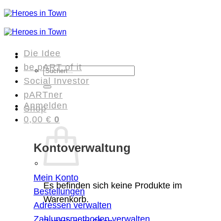
Zum
Inhalt
springen
Die Idee
be pART of it
Suchen
Social Investor
nach:
pARTner
Anmelden
Shop
0,00
€
0
Kontoverwaltung
Mein Konto
Es befinden sich keine Produkte im
Bestellungen
Warenkorb.
Adressen verwalten
Zahlungsmethoden verwalten