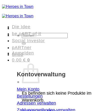
Zum
Inhalt
springen
Die Idee
be pART of it
Suchen
Social Investor
nach:
pARTner
Anmelden
Shop
0,00
€
0
Kontoverwaltung
Mein Konto
Es befinden sich keine Produkte im
Bestellungen
Warenkorb.
Adressen verwalten
Zahlungsmethoden verwalten