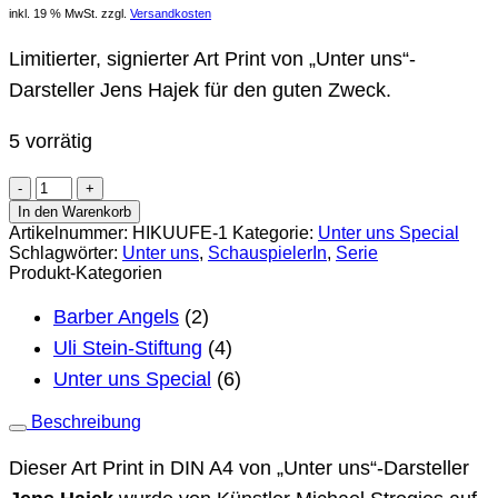
inkl. 19 % MwSt.
zzgl.
Versandkosten
Limitierter, signierter Art Print von „Unter uns“-
Darsteller Jens Hajek für den guten Zweck.
5 vorrätig
Jens
Hajek
In den Warenkorb
-
Artikelnummer:
HIKUUFE-1
Kategorie:
Unter uns Special
Art
Schlagwörter:
Unter uns
,
SchauspielerIn
,
Serie
Print
Produkt-Kategorien
|
Unter
Barber Angels
(2)
uns
Menge
Uli Stein-Stiftung
(4)
Unter uns Special
(6)
Beschreibung
Dieser Art Print in DIN A4 von „Unter uns“-Darsteller