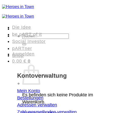
Zum
Inhalt
springen
Die Idee
be pART of it
Suchen
Social Investor
nach:
pARTner
Anmelden
Shop
0,00
€
0
Kontoverwaltung
Mein Konto
Es befinden sich keine Produkte im
Bestellungen
Warenkorb.
Adressen verwalten
Zahlungsmethoden verwalten