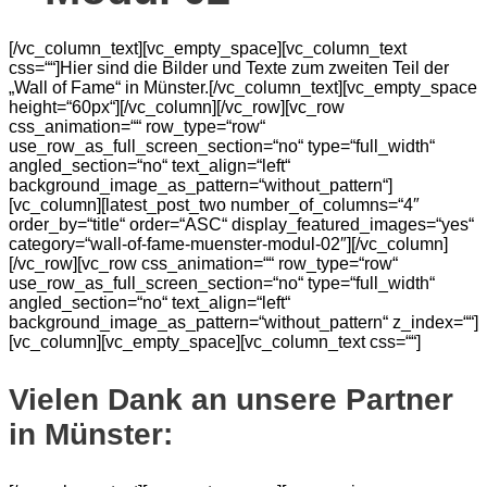
[/vc_column_text][vc_empty_space][vc_column_text
css=““]Hier sind die Bilder und Texte zum zweiten Teil der
„Wall of Fame“ in Münster.[/vc_column_text][vc_empty_space
height=“60px“][/vc_column][/vc_row][vc_row
css_animation=““ row_type=“row“
use_row_as_full_screen_section=“no“ type=“full_width“
angled_section=“no“ text_align=“left“
background_image_as_pattern=“without_pattern“]
[vc_column][latest_post_two number_of_columns=“4″
order_by=“title“ order=“ASC“ display_featured_images=“yes“
category=“wall-of-fame-muenster-modul-02″][/vc_column]
[/vc_row][vc_row css_animation=““ row_type=“row“
use_row_as_full_screen_section=“no“ type=“full_width“
angled_section=“no“ text_align=“left“
background_image_as_pattern=“without_pattern“ z_index=““]
[vc_column][vc_empty_space][vc_column_text css=““]
Vielen Dank an unsere Partner
in Münster: