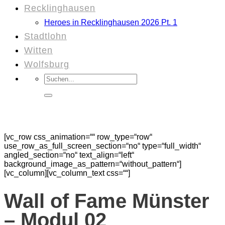
Recklinghausen
Heroes in Recklinghausen 2026 Pt. 1
Stadtlohn
Witten
Wolfsburg
Suchen
nach:
[vc_row css_animation=““ row_type=“row“
use_row_as_full_screen_section=“no“ type=“full_width“
angled_section=“no“ text_align=“left“
background_image_as_pattern=“without_pattern“]
[vc_column][vc_column_text css=““]
Wall of Fame Münster
– Modul 02