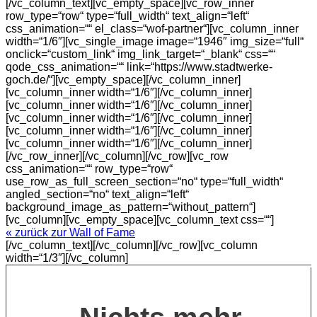
[/vc_column_text][vc_empty_space][vc_row_inner
row_type=“row“ type=“full_width“ text_align=“left“
css_animation=““ el_class=“wof-partner“][vc_column_inner
width=“1/6″][vc_single_image image=“1946″ img_size=“full“
onclick=“custom_link“ img_link_target=“_blank“ css=““
qode_css_animation=““ link=“https://www.stadtwerke-
goch.de/“][vc_empty_space][/vc_column_inner]
[vc_column_inner width=“1/6″][/vc_column_inner]
[vc_column_inner width=“1/6″][/vc_column_inner]
[vc_column_inner width=“1/6″][/vc_column_inner]
[vc_column_inner width=“1/6″][/vc_column_inner]
[vc_column_inner width=“1/6″][/vc_column_inner]
[/vc_row_inner][/vc_column][/vc_row][vc_row
css_animation=““ row_type=“row“
use_row_as_full_screen_section=“no“ type=“full_width“
angled_section=“no“ text_align=“left“
background_image_as_pattern=“without_pattern“]
[vc_column][vc_empty_space][vc_column_text css=““]
« zurück zur Wall of Fame
[/vc_column_text][/vc_column][/vc_row][vc_column
width=“1/3″][/vc_column]