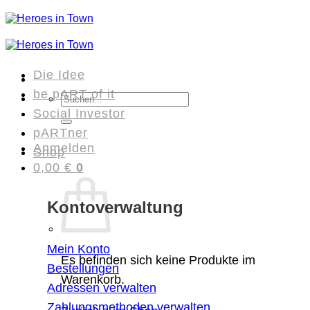
Zum
Inhalt
springen
Die Idee
be pART of it
Suchen
Social Investor
nach:
pARTner
Anmelden
Shop
0,00
€
0
Kontoverwaltung
Mein Konto
Es befinden sich keine Produkte im
Bestellungen
Warenkorb.
Adressen verwalten
Zahlungsmethoden verwalten