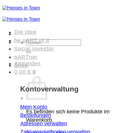
Zum
Inhalt
springen
Die Idee
be pART of it
Suchen
Social Investor
nach:
pARTner
Anmelden
Shop
0,00
€
0
Kontoverwaltung
Mein Konto
Es befinden sich keine Produkte im
Bestellungen
Warenkorb.
Adressen verwalten
Zahlungsmethoden verwalten