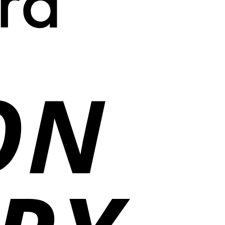
Cash
On
Delivery